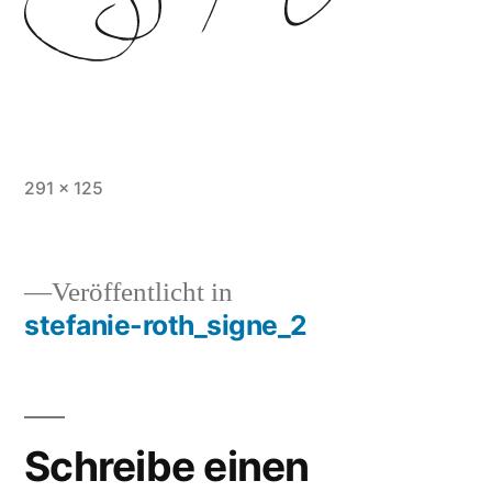
Vollständige
291 × 125
Größe
Veröffentlicht in
stefanie-roth_signe_2
Beitragsnavigation
Schreibe einen