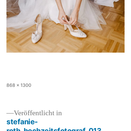
Vollständige
868 × 1300
Größe
Veröffentlicht in
stefanie-
Beitragsnavigation
roth_hochzeitsfotograf_013