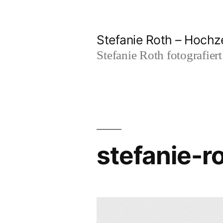
Zum
Inhalt
Stefanie Roth – Hochze
springen
Stefanie Roth fotografier
stefanie-r