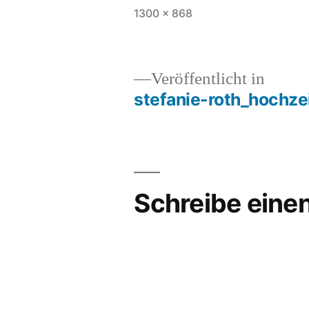
Vollständige
1300 × 868
Größe
Veröffentlicht in
stefanie-roth_hochze
Beitragsnavigation
Schreibe ein