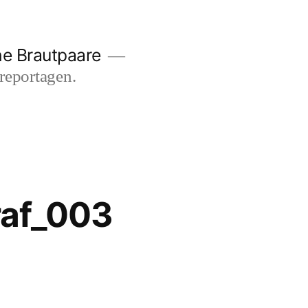
he Brautpaare
sreportagen.
raf_003