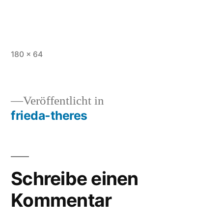
Vollständige
180 × 64
Größe
Veröffentlicht in
frieda-theres
Beitragsnavigation
Schreibe einen
Kommentar