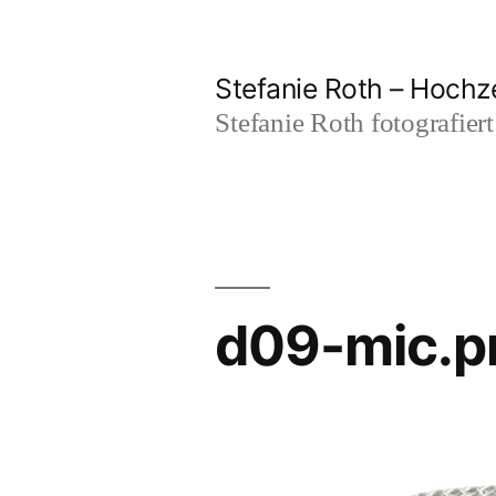
Zum
Inhalt
Stefanie Roth – Hochze
springen
Stefanie Roth fotografier
d09-mic.p