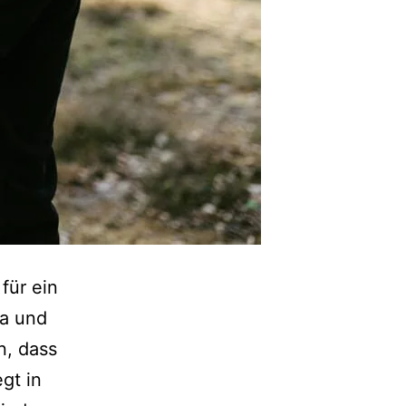
für ein
ia und
n, dass
gt in