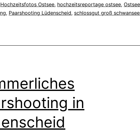
,
Hochzeitsfotos Ostsee
,
hochzeitsreportage ostsee
,
Ostsee
ing
,
Paarshooting Lüdenscheid
,
schlossgut groß schwansee
merliches
rshooting in
enscheid