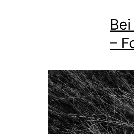
Bei
– F