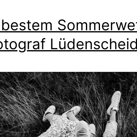
 bestem Sommerwet
otograf Lüdenschei