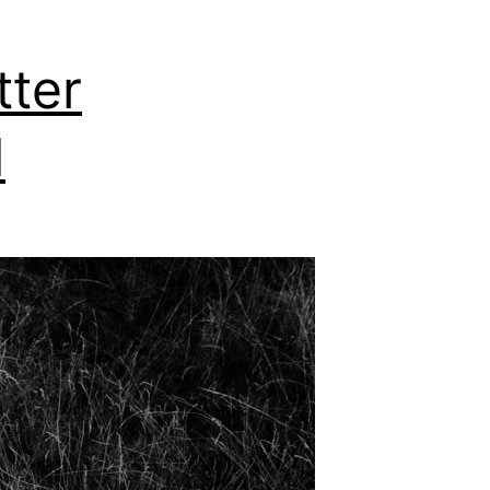
ter
d