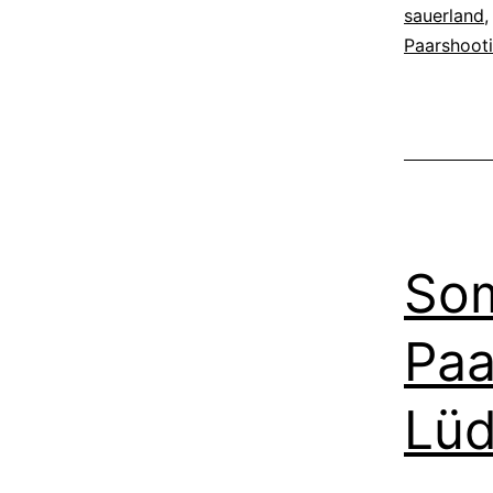
sauerland
Paarshoot
Som
Paa
Lüd