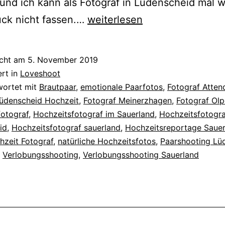
 und ich kann als Fotograf in Lüdenscheid mal 
Sommerliches
ück nicht fassen.…
weiterlesen
Paarshooting
in
icht am
5. November 2019
Lüdenscheid
ert in
Loveshoot
wortet mit
Brautpaar
,
emotionale Paarfotos
,
Fotograf Atten
Lüdenscheid Hochzeit
,
Fotograf Meinerzhagen
,
Fotograf Olp
fotograf
,
Hochzeitsfotograf im Sauerland
,
Hochzeitsfotogra
id
,
Hochzeitsfotograf sauerland
,
Hochzeitsreportage Sauer
hzeit Fotograf
,
natürliche Hochzeitsfotos
,
Paarshooting Lü
,
Verlobungsshooting
,
Verlobungsshooting Sauerland