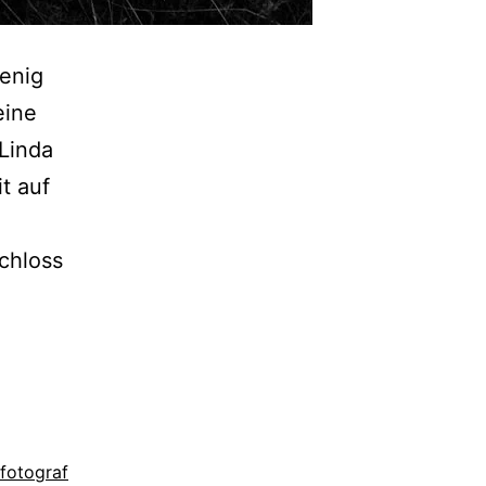
enig
eine
 Linda
t auf
chloss
fotograf