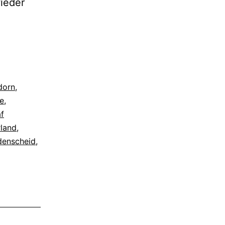
wieder
dorn
,
e
,
f
land
,
denscheid
,