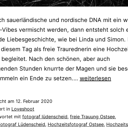
ch sauerländische und nordische DNA mit ein w
-Vibes vermischt werden, dann entsteht solch 
de Liebesgeschichte, wie bei Linda und Simon.
 diesem Tag als freie Traurednerin eine Hochzei
 begleitet. Nach den schönen, aber auch
genden Stunden knurrte der Magen und sie bes
Bei
mmeln ein Ende zu setzen.…
weiterlesen
bestem
Sommerwetter
icht am
12. Februar 2020
–
ert in
Loveshoot
Fotograf
wortet mit
fotograf lüdenscheid
,
freie Trauung Ostsee
,
fotograf Lüdenscheid
,
Hochzeitsfotograf Ostsee
,
Hochzeits
Lüdenscheid