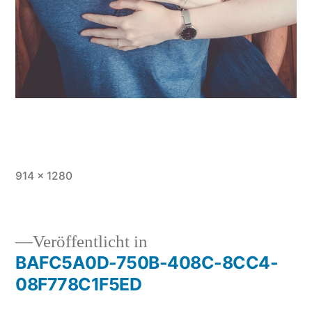
Vollständige
914 × 1280
Größe
Veröffentlicht in
BAFC5A0D-750B-408C-8CC4-
Beitragsnavigation
08F778C1F5ED