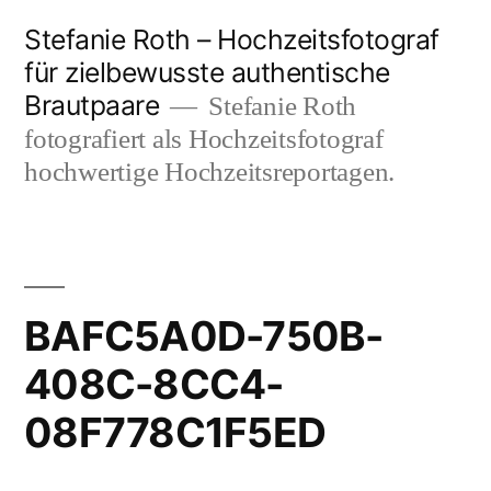
Zum
Stefanie Roth – Hochzeitsfotograf
Inhalt
für zielbewusste authentische
Brautpaare
springen
Stefanie Roth
fotografiert als Hochzeitsfotograf
hochwertige Hochzeitsreportagen.
BAFC5A0D-750B-
408C-8CC4-
08F778C1F5ED