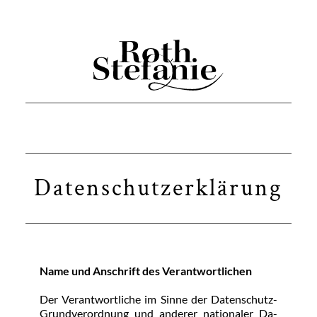
Datenschutzerklärung
Na­me und An­schrift des Ver­ant­wort­li­chen
Der Ver­ant­wort­li­che im Sin­ne der Da­ten­schutz- 
Grund­ver­ord­nung und an­de­rer na­tio­na­ler Da­