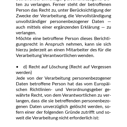
ten zu ver­lan­gen. Fer­ner steht der be­trof­fe­nen 
Per­son das Recht zu, un­ter Be­rück­sich­ti­gung der 
Zwe­cke der Ver­ar­bei­tung, die Ver­voll­stän­di­gung 
un­voll­stän­di­ger per­so­nen­be­zo­ge­ner Da­ten — 
auch mit­tels ei­ner er­gän­zen­den Er­klä­rung — zu 
ver­lan­gen.
Möch­te ei­ne be­trof­fe­ne Per­son die­ses Be­rich­ti­
gungs­recht in An­spruch neh­men, kann sie sich 
hier­zu je­der­zeit an ei­nen Mit­ar­bei­ter des für die 
Ver­ar­bei­tung Ver­ant­wort­li­chen wen­den.
•	d) Recht auf Lö­schung (Recht auf Ver­ges­sen 
wer­den)
Je­de von der Ver­ar­bei­tung per­so­nen­be­zo­ge­ner 
Da­ten be­trof­fe­ne Per­son hat das vom Eu­ro­päi­
schen Richt­li­ni­en- und Ver­ord­nungs­ge­ber ge­
währ­te Recht, von dem Ver­ant­wort­li­chen zu ver­
lan­gen, dass die sie be­tref­fen­den per­so­nen­be­zo­
ge­nen Da­ten un­ver­züg­lich ge­löscht wer­den, so­
fern ei­ner der fol­gen­den Grün­de zu­trifft und so­
weit die Ver­ar­bei­tung nicht er­for­der­lich ist: