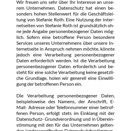
Wir freu­en uns sehr über Ihr In­ter­es­se an un­se­
rem Un­ter­neh­men. Da­ten­schutz hat ei­nen be­
son­ders ho­hen Stel­len­wert für die Ge­schäfts­lei­
tung von Ste­fa­nie Roth. Ei­ne Nut­zung der In­ter­
net­sei­ten von Ste­fa­nie Roth ist grund­sätz­lich oh­
ne je­de An­ga­be per­so­nen­be­zo­ge­ner Da­ten mög­
lich. So­fern ei­ne be­trof­fe­ne Per­son be­son­de­re 
Ser­vices un­se­res Un­ter­neh­mens über un­se­re In­
ter­net­sei­te in An­spruch neh­men möch­te, könn­te 
je­doch ei­ne Ver­ar­bei­tung per­so­nen­be­zo­ge­ner 
Da­ten er­for­der­lich wer­den. Ist die Ver­ar­bei­tung 
per­so­nen­be­zo­ge­ner Da­ten er­for­der­lich und be­
steht für ei­ne sol­che Ver­ar­bei­tung kei­ne ge­setz­li­
che Grund­la­ge, ho­len wir ge­ne­rell ei­ne Ein­wil­li­
gung der be­trof­fe­nen Per­son ein.
Die Ver­ar­bei­tung per­so­nen­be­zo­ge­ner Da­ten, 
bei­spiels­wei­se des Na­mens, der An­schrift, E- 
Mail- Adres­se oder Te­le­fon­num­mer ei­ner be­trof­
fe­nen Per­son, er­folgt stets im Ein­klang mit der 
Da­ten­schutz- Grund­ver­ord­nung und in Über­ein­
stim­mung mit den für das Un­ter­neh­men gel­ten­
den lan­des­spe­zi­fi­schen Da­ten­schutz­be­stim­mun­