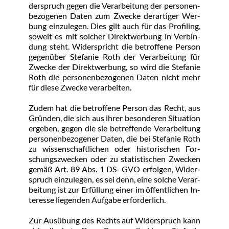
der­spruch ge­gen die Ver­ar­bei­tung der per­so­nen­
be­zo­ge­nen Da­ten zum Zwe­cke der­ar­ti­ger Wer­
bung ein­zu­le­gen. Dies gilt auch für das Pro­filing, 
so­weit es mit sol­cher Di­rekt­wer­bung in Ver­bin­
dung steht. Wi­der­spricht die be­trof­fe­ne Per­son 
ge­gen­über Ste­fa­nie Roth der Ver­ar­bei­tung für 
Zwe­cke der Di­rekt­wer­bung, so wird die Ste­fa­nie 
Roth die per­so­nen­be­zo­ge­nen Da­ten nicht mehr 
für die­se Zwe­cke ver­ar­bei­ten.
Zu­dem hat die be­trof­fe­ne Per­son das Recht, aus 
Grün­den, die sich aus ih­rer be­son­de­ren Si­tua­ti­on 
er­ge­ben, ge­gen die sie be­tref­fen­de Ver­ar­bei­tung 
per­so­nen­be­zo­ge­ner Da­ten, die bei Ste­fa­nie Roth 
zu wis­sen­schaft­li­chen oder his­to­ri­schen For­
schungs­zwe­cken oder zu sta­tis­ti­schen Zwe­cken 
ge­mäß Art. 89 Abs. 1 DS- GVO er­fol­gen, Wi­der­
spruch ein­zu­le­gen, es sei denn, ei­ne sol­che Ver­ar­
bei­tung ist zur Er­fül­lung ei­ner im öf­f­ent­li­chen In­
ter­es­se lie­gen­den Auf­ga­be er­for­der­lich.
Zur Aus­übung des Rechts auf Wi­der­spruch kann 