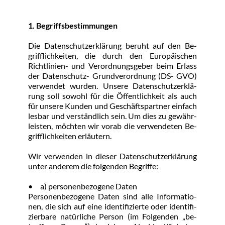
1. Be­griffs­be­stim­mun­gen
Die Da­ten­schutz­er­klä­rung be­ruht auf den Be­
grifflich­kei­ten, die durch den Eu­ro­päi­schen 
Richt­li­ni­en- und Ver­ord­nungs­ge­ber beim Er­lass 
der Da­ten­schutz- Grund­ver­ord­nung (DS- GVO) 
ver­wen­det wur­den. Un­se­re Da­ten­schutz­er­klä­
rung soll so­wohl für die Öf­f­ent­lich­keit als auch 
für un­se­re Kun­den und Ge­schäfts­part­ner ein­fach 
les­bar und ver­ständ­lich sein. Um dies zu ge­währ­
leis­ten, möch­ten wir vor­ab die ver­wen­de­ten Be­
grifflich­kei­ten er­läu­tern.
Wir ver­wen­den in die­ser Da­ten­schutz­er­klä­rung 
un­ter an­de­rem die fol­gen­den Be­grif­fe:
•	a) per­so­nen­be­zo­ge­ne Da­ten
Per­so­nen­be­zo­ge­ne Da­ten sind al­le In­for­ma­tio­
nen, die sich auf ei­ne iden­ti­fi­zier­te oder iden­ti­fi­
zier­ba­re na­tür­li­che Per­son (im Fol­gen­den „be­