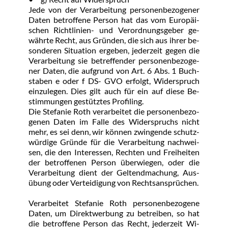
Je­de von der Ver­ar­bei­tung per­so­nen­be­zo­ge­ner 
Da­ten be­trof­fe­ne Per­son hat das vom Eu­ro­päi­
schen Richt­li­ni­en- und Ver­ord­nungs­ge­ber ge­
währ­te Recht, aus Grün­den, die sich aus ih­rer be­
son­de­ren Si­tua­ti­on er­ge­ben, je­der­zeit ge­gen die 
Ver­ar­bei­tung sie be­tref­fen­der per­so­nen­be­zo­ge­
ner Da­ten, die auf­grund von Art. 6 Abs. 1 Buch­
sta­ben e oder f DS- GVO er­folgt, Wi­der­spruch 
ein­zu­le­gen. Dies gilt auch für ein auf die­se Be­
stim­mun­gen ge­stütz­tes Pro­filing.
Die Ste­fa­nie Roth ver­ar­bei­tet die per­so­nen­be­zo­
ge­nen Da­ten im Fal­le des Wi­der­spruchs nicht 
mehr, es sei denn, wir kön­nen zwin­gen­de schutz­
wür­di­ge Grün­de für die Ver­ar­bei­tung nach­wei­
sen, die den In­ter­es­sen, Rech­ten und Frei­hei­ten 
der be­trof­fe­nen Per­son über­wie­gen, oder die 
Ver­ar­bei­tung dient der Gel­tend­ma­chung, Aus­
übung oder Ver­tei­di­gung von Rechts­an­sprü­chen.
Ver­ar­bei­tet Ste­fa­nie Roth per­so­nen­be­zo­ge­ne 
Da­ten, um Di­rekt­wer­bung zu be­trei­ben, so hat 
die be­trof­fe­ne Per­son das Recht, je­der­zeit Wi­