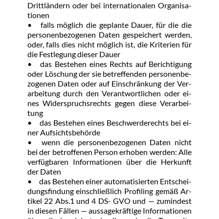
Dritt­län­dern oder bei in­ter­na­tio­na­len Or­ga­ni­sa­
tio­nen
•	falls mög­lich die ge­plan­te Dau­er, für die die 
per­so­nen­be­zo­ge­nen Da­ten ge­spei­chert wer­den, 
oder, falls dies nicht mög­lich ist, die Kri­te­ri­en für 
die Fest­le­gung die­ser Dau­er
•	das Be­ste­hen ei­nes Rechts auf Be­rich­ti­gung 
oder Lö­schung der sie be­tref­fen­den per­so­nen­be­
zo­ge­nen Da­ten oder auf Ein­schrän­kung der Ver­
ar­bei­tung durch den Ver­ant­wort­li­chen oder ei­
nes Wi­der­spruchs­rechts ge­gen die­se Ver­ar­bei­
tung
•	das Be­ste­hen ei­nes Be­schwer­de­rechts bei ei­
ner Auf­sichts­be­hör­de
•	wenn die per­so­nen­be­zo­ge­nen Da­ten nicht 
bei der be­trof­fe­nen Per­son er­ho­ben wer­den: Al­le 
ver­füg­ba­ren In­for­ma­tio­nen über die Her­kunft 
der Da­ten
•	das Be­ste­hen ei­ner au­to­ma­ti­sier­ten Ent­schei­
dungs­fin­dung ein­schließ­lich Pro­filing ge­mäß Ar­
ti­kel 22 Abs.1 und 4 DS- GVO und — zu­min­dest 
in die­sen Fäl­len — aus­sa­ge­kräf­ti­ge In­for­ma­tio­nen 