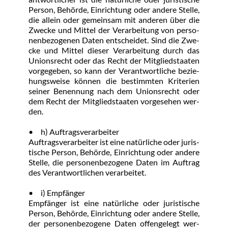
Per­son, Be­hör­de, Ein­rich­tung oder an­de­re Stel­le, 
die al­lein oder ge­mein­sam mit an­de­ren über die 
Zwe­cke und Mit­tel der Ver­ar­bei­tung von per­so­
nen­be­zo­ge­nen Da­ten ent­schei­det. Sind die Zwe­
cke und Mit­tel die­ser Ver­ar­bei­tung durch das 
Uni­ons­recht oder das Recht der Mit­glied­staa­ten 
vor­ge­ge­ben, so kann der Ver­ant­wort­li­che be­zie­
hungs­wei­se kön­nen die be­stimm­ten Kri­te­ri­en 
sei­ner Be­nen­nung nach dem Uni­ons­recht oder 
dem Recht der Mit­glied­staa­ten vor­ge­se­hen wer­
den.
•	h) Auf­trags­ver­ar­bei­ter
Auf­trags­ver­ar­bei­ter ist ei­ne na­tür­li­che oder ju­ris­
ti­sche Per­son, Be­hör­de, Ein­rich­tung oder an­de­re 
Stel­le, die per­so­nen­be­zo­ge­ne Da­ten im Auf­trag 
des Ver­ant­wort­li­chen ver­ar­bei­tet.
•	i) Emp­fän­ger
Emp­fän­ger ist ei­ne na­tür­li­che oder ju­ris­ti­sche 
Per­son, Be­hör­de, Ein­rich­tung oder an­de­re Stel­le, 
der per­so­nen­be­zo­ge­ne Da­ten of­fen­ge­legt wer­