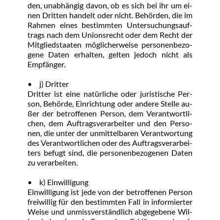
den, un­ab­hän­gig da­von, ob es sich bei ihr um ei­
nen Drit­ten han­delt oder nicht. Be­hör­den, die im 
Rah­men ei­nes be­stimm­ten Un­ter­su­chungs­auf­
trags nach dem Uni­ons­recht oder dem Recht der 
Mit­glied­staa­ten mög­li­cher­wei­se per­so­nen­be­zo­
ge­ne Da­ten er­hal­ten, gel­ten je­doch nicht als 
Emp­fän­ger.
•	j) Drit­ter
Drit­ter ist ei­ne na­tür­li­che oder ju­ris­ti­sche Per­
son, Be­hör­de, Ein­rich­tung oder an­de­re Stel­le au­
ßer der be­trof­fe­nen Per­son, dem Ver­ant­wort­li­
chen, dem Auf­trags­ver­ar­bei­ter und den Per­so­
nen, die un­ter der un­mit­tel­ba­ren Ver­ant­wor­tung 
des Ver­ant­wort­li­chen oder des Auf­trags­ver­ar­bei­
ters be­fugt sind, die per­so­nen­be­zo­ge­nen Da­ten 
zu ver­ar­bei­ten.
•	k) Ein­wil­li­gung
Ein­wil­li­gung ist je­de von der be­trof­fe­nen Per­son 
frei­wil­lig für den be­stimm­ten Fall in in­for­mier­ter 
Wei­se und un­miss­ver­ständ­lich ab­ge­ge­be­ne Wil­