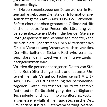
che un­ter­liegt.
◦	Die per­so­nen­be­zo­ge­nen Da­ten wur­den in Be­
zug auf an­ge­bo­te­ne Diens­te der In­for­ma­ti­ons­ge­
sell­schaft ge­mäß Art. 8 Abs. 1 DS- GVO er­ho­ben.
So­fern ei­ner der oben ge­nann­ten Grün­de zu­trifft 
und ei­ne be­trof­fe­ne Per­son die Lö­schung von 
per­so­nen­be­zo­ge­nen Da­ten, die bei der Ste­fa­nie 
Roth ge­spei­chert sind, ver­an­las­sen möch­te, kann 
sie sich hier­zu je­der­zeit an ei­nen Mit­ar­bei­ter des 
für die Ver­ar­bei­tung Ver­ant­wort­li­chen wen­den. 
Der Mit­ar­bei­ter der Ste­fa­nie Roth wird ver­an­las­
sen, dass dem Lösch­ver­lan­gen un­ver­züg­lich 
nach­ge­kom­men wird.
Wur­den die per­so­nen­be­zo­ge­nen Da­ten von Ste­
fa­nie Roth öf­f­ent­lich ge­macht und ist un­ser Un­
ter­neh­men als Ver­ant­wort­li­cher ge­mäß Art. 17 
Abs. 1 DS- GVO zur Lö­schung der per­so­nen­be­
zo­ge­nen Da­ten ver­pflich­tet, so trifft Ste­fa­nie 
Roth un­ter Be­rück­sich­ti­gung der ver­füg­ba­ren 
Tech­no­lo­gie und der Im­ple­men­tie­rungs­kos­ten 
an­ge­mes­se­ne Maß­nah­men, auch tech­ni­scher Art, 
um an­de­re für die Da­ten­ver­ar­bei­tung Ver­ant­