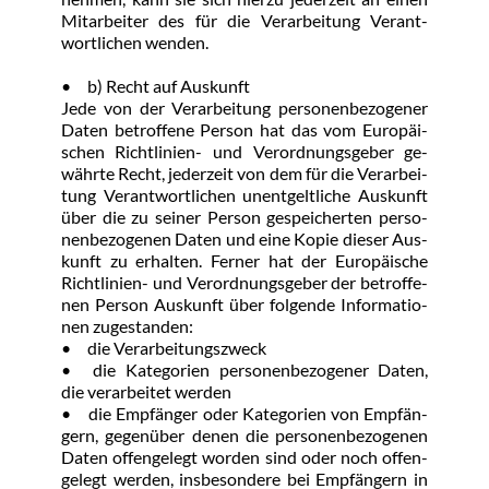
Mit­ar­bei­ter des für die Ver­ar­bei­tung Ver­ant­
wort­li­chen wen­den.
•	b) Recht auf Aus­kunft
Je­de von der Ver­ar­bei­tung per­so­nen­be­zo­ge­ner 
Da­ten be­trof­fe­ne Per­son hat das vom Eu­ro­päi­
schen Richt­li­ni­en- und Ver­ord­nungs­ge­ber ge­
währ­te Recht, je­der­zeit von dem für die Ver­ar­bei­
tung Ver­ant­wort­li­chen un­ent­gelt­li­che Aus­kunft 
über die zu sei­ner Per­son ge­spei­cher­ten per­so­
nen­be­zo­ge­nen Da­ten und ei­ne Ko­pie die­ser Aus­
kunft zu er­hal­ten. Fer­ner hat der Eu­ro­päi­sche 
Richt­li­ni­en- und Ver­ord­nungs­ge­ber der be­trof­fe­
nen Per­son Aus­kunft über fol­gende In­for­ma­tio­
nen zu­ge­stan­den:
•	die Ver­ar­bei­tungs­zweck
•	die Ka­te­go­ri­en per­so­nen­be­zo­ge­ner Da­ten, 
die ver­ar­bei­tet wer­den
•	die Emp­fän­ger oder Ka­te­go­ri­en von Emp­fän­
gern, ge­gen­über de­nen die per­so­nen­be­zo­ge­nen 
Da­ten of­fen­ge­legt wor­den sind oder noch of­fen­
ge­legt wer­den, ins­be­son­de­re bei Emp­fän­gern in 