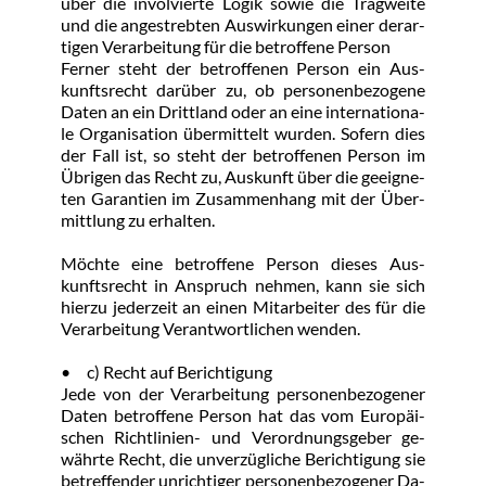
über die in­vol­vier­te Lo­gik so­wie die Trag­wei­te 
und die an­ge­streb­ten Aus­wir­kun­gen ei­ner der­ar­
ti­gen Ver­ar­bei­tung für die be­trof­fe­ne Per­son
Fer­ner steht der be­trof­fe­nen Per­son ein Aus­
kunfts­recht dar­über zu, ob per­so­nen­be­zo­ge­ne 
Da­ten an ein Dritt­land oder an ei­ne in­ter­na­tio­na­
le Or­ga­ni­sa­ti­on übermit­telt wur­den. So­fern dies 
der Fall ist, so steht der be­trof­fe­nen Per­son im 
Üb­ri­gen das Recht zu, Aus­kunft über die ge­eig­ne­
ten Ga­ran­ti­en im Zu­sam­men­hang mit der Über­
mitt­lung zu er­hal­ten.
Möch­te ei­ne be­trof­fe­ne Per­son die­ses Aus­
kunfts­recht in An­spruch neh­men, kann sie sich 
hier­zu je­der­zeit an ei­nen Mit­ar­bei­ter des für die 
Ver­ar­bei­tung Ver­ant­wort­li­chen wen­den.
•	c) Recht auf Be­rich­ti­gung
Je­de von der Ver­ar­bei­tung per­so­nen­be­zo­ge­ner 
Da­ten be­trof­fe­ne Per­son hat das vom Eu­ro­päi­
schen Richt­li­ni­en- und Ver­ord­nungs­ge­ber ge­
währ­te Recht, die un­ver­züg­li­che Be­rich­ti­gung sie 
be­tref­fen­der un­rich­ti­ger per­so­nen­be­zo­ge­ner Da­