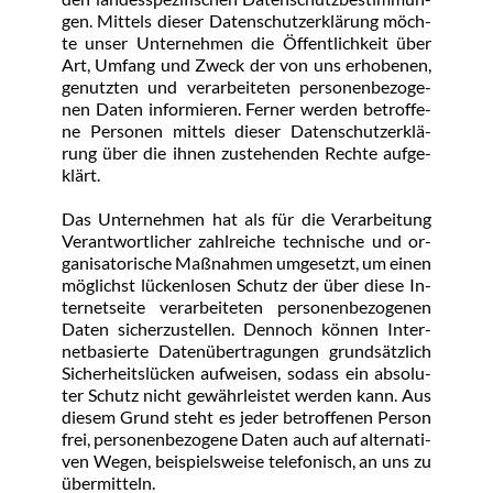
gen. Mit­tels die­ser Da­ten­schutz­er­klä­rung möch­
te un­ser Un­ter­neh­men die Öf­f­ent­lich­keit über 
Art, Um­fang und Zweck der von uns er­ho­be­nen, 
ge­nutz­ten und ver­ar­bei­te­ten per­so­nen­be­zo­ge­
nen Da­ten in­for­mie­ren. Fer­ner wer­den be­trof­fe­
ne Per­so­nen mit­tels die­ser Da­ten­schutz­er­klä­
rung über die ih­nen zu­ste­hen­den Rech­te auf­ge­
klärt.
Das Un­ter­neh­men hat als für die Ver­ar­bei­tung 
Ver­ant­wort­li­cher zahl­rei­che tech­ni­sche und or­
ga­ni­sa­to­ri­sche Maß­nah­men um­ge­setzt, um ei­nen 
mög­lichst lü­cken­lo­sen Schutz der über die­se In­
ter­net­sei­te ver­ar­bei­te­ten per­so­nen­be­zo­ge­nen 
Da­ten si­cher­zu­stel­len. Den­noch kön­nen In­ter­
net­ba­sier­te Da­ten­über­tra­gun­gen grund­sätz­lich 
Si­cher­heits­lü­cken auf­wei­sen, so­dass ein ab­so­lu­
ter Schutz nicht ge­währ­leis­tet wer­den kann. Aus 
die­sem Grund steht es je­der be­trof­fe­nen Per­son 
frei, per­so­nen­be­zo­ge­ne Da­ten auch auf al­ter­na­ti­
ven We­gen, bei­spiels­wei­se te­le­fo­nisch, an uns zu 
über­mit­teln.