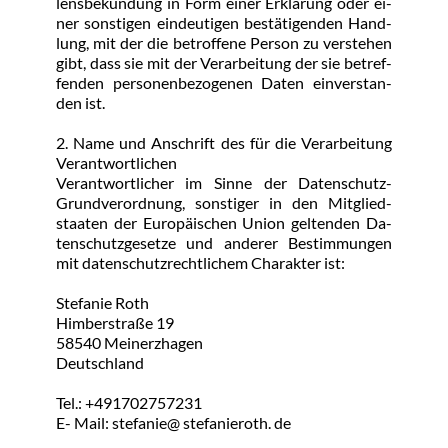
lens­be­kun­dung in Form ei­ner Er­klä­rung oder ei­
ner sons­ti­gen ein­deu­ti­gen be­stä­ti­gen­den Hand­
lung, mit der die be­trof­fe­ne Per­son zu ver­ste­hen 
gibt, dass sie mit der Ver­ar­bei­tung der sie be­tref­
fen­den per­so­nen­be­zo­ge­nen Da­ten ein­ver­stan­
den ist.
2. Na­me und An­schrift des für die Ver­ar­bei­tung 
Ver­ant­wort­li­chen
Ver­ant­wort­li­cher im Sin­ne der Da­ten­schutz- 
Grund­ver­ord­nung, sons­ti­ger in den Mit­glied­
staa­ten der Eu­ro­päi­schen Uni­on gel­ten­den Da­
ten­schutz­ge­set­ze und an­de­rer Be­stim­mun­gen 
mit da­ten­schutz­recht­li­chem Cha­rak­ter ist:
Ste­fa­nie Roth
Him­ber­stra­ße 19
58540 Mein­erz­ha­gen
Deutsch­land
Tel.: +491702757231
E- Mail: ste­fa­nie@ ste­fa­nieroth. de