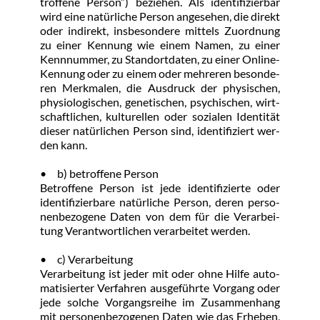
trof­fe­ne Per­son“) be­zie­hen. Als iden­ti­fi­zier­bar 
wird ei­ne na­tür­li­che Per­son an­ge­se­hen, die di­rekt 
oder in­di­rekt, ins­be­son­de­re mit­tels Zu­ord­nung 
zu ei­ner Ken­nung wie ei­nem Na­men, zu ei­ner 
Kenn­num­mer, zu Stand­ort­da­ten, zu ei­ner On­line- 
Ken­nung oder zu ei­nem oder meh­re­ren be­son­de­
ren Merk­ma­len, die Aus­druck der phy­si­schen, 
phy­sio­lo­gi­schen, ge­ne­ti­schen, psy­chi­schen, wirt­
schaft­li­chen, kul­tu­rel­len oder so­zia­len Iden­ti­tät 
die­ser na­tür­li­chen Per­son sind, iden­ti­fi­ziert wer­
den kann.
•	b) be­trof­fe­ne Per­son
Be­trof­fe­ne Per­son ist je­de iden­ti­fi­zier­te oder 
iden­ti­fi­zier­ba­re na­tür­li­che Per­son, de­ren per­so­
nen­be­zo­ge­ne Da­ten von dem für die Ver­ar­bei­
tung Ver­ant­wort­li­chen ver­ar­bei­tet wer­den.
•	c) Ver­ar­bei­tung
Ver­ar­bei­tung ist je­der mit oder oh­ne Hil­fe au­to­
ma­ti­sier­ter Ver­fah­ren aus­ge­führ­te Vor­gang oder 
je­de sol­che Vor­gangs­rei­he im Zu­sam­men­hang 
mit per­so­nen­be­zo­ge­nen Da­ten wie das Er­he­ben, 