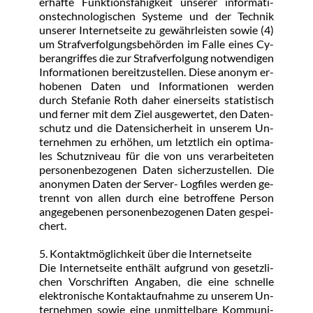
er­haf­te Funk­ti­ons­fä­hig­keit un­se­rer in­for­ma­ti­
ons­tech­no­lo­gi­schen Sys­te­me und der Tech­nik 
un­se­rer In­ter­net­sei­te zu ge­währ­leis­ten so­wie (4) 
um Straf­ver­fol­gungs­be­hör­den im Fal­le ei­nes Cy­
ber­an­grif­fes die zur Straf­ver­fol­gung not­wen­di­gen 
In­for­ma­tio­nen be­reit­zu­stel­len. Die­se an­onym er­
ho­be­nen Da­ten und In­for­ma­tio­nen wer­den 
durch Ste­fa­nie Roth da­her ei­ner­seits sta­tis­tisch 
und fer­ner mit dem Ziel aus­ge­wer­tet, den Da­ten­
schutz und die Da­ten­si­cher­heit in un­se­rem Un­
ter­neh­men zu er­hö­hen, um letzt­lich ein op­ti­ma­
les Schutz­ni­veau für die von uns ver­ar­bei­te­ten 
per­so­nen­be­zo­ge­nen Da­ten si­cher­zu­stel­len. Die 
an­ony­men Da­ten der Ser­ver- Log­files wer­den ge­
trennt von al­len durch ei­ne be­trof­fe­ne Per­son 
an­ge­ge­be­nen per­so­nen­be­zo­ge­nen Da­ten ge­spei­
chert.
5. Kon­takt­mög­lich­keit über die In­ter­net­sei­te
Die In­ter­net­sei­te ent­hält auf­grund von ge­setz­li­
chen Vor­schrif­ten An­ga­ben, die ei­ne schnel­le 
elek­tro­ni­sche Kon­takt­auf­nah­me zu un­se­rem Un­
ter­neh­men so­wie ei­ne un­mit­tel­ba­re Kom­mu­ni­