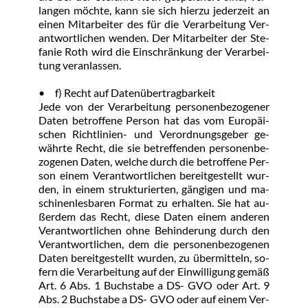
lan­gen möch­te, kann sie sich hier­zu je­der­zeit an 
ei­nen Mit­ar­bei­ter des für die Ver­ar­bei­tung Ver­
ant­wort­li­chen wen­den. Der Mit­ar­bei­ter der Ste­
fa­nie Roth wird die Ein­schrän­kung der Ver­ar­bei­
tung ver­an­las­sen.
•	f) Recht auf Da­ten­über­trag­bar­keit
Je­de von der Ver­ar­bei­tung per­so­nen­be­zo­ge­ner 
Da­ten be­trof­fe­ne Per­son hat das vom Eu­ro­päi­
schen Richt­li­ni­en- und Ver­ord­nungs­ge­ber ge­
währ­te Recht, die sie be­tref­fen­den per­so­nen­be­
zo­ge­nen Da­ten, wel­che durch die be­trof­fe­ne Per­
son ei­nem Ver­ant­wort­li­chen be­reit­ge­stellt wur­
den, in ei­nem struk­tu­rier­ten, gän­gi­gen und ma­
schi­nen­les­ba­ren For­mat zu er­hal­ten. Sie hat au­
ßer­dem das Recht, die­se Da­ten ei­nem an­de­ren 
Ver­ant­wort­li­chen oh­ne Be­hin­de­rung durch den 
Ver­ant­wort­li­chen, dem die per­so­nen­be­zo­ge­nen 
Da­ten be­reit­ge­stellt wur­den, zu über­mit­teln, so­
fern die Ver­ar­bei­tung auf der Ein­wil­li­gung ge­mäß 
Art. 6 Abs. 1 Buch­sta­be a DS- GVO oder Art. 9 
Abs. 2 Buch­sta­be a DS- GVO oder auf ei­nem Ver­