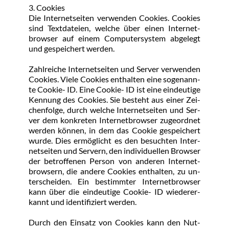
3. Coo­kies
Die In­ter­net­sei­ten ver­wen­den Coo­kies. Coo­kies 
sind Text­da­tei­en, wel­che über ei­nen In­ter­net­
brow­ser auf ei­nem Com­pu­ter­sys­tem ab­ge­legt 
und ge­spei­chert wer­den.
Zahl­rei­che In­ter­net­sei­ten und Ser­ver ver­wen­den 
Coo­kies. Vie­le Coo­kies ent­hal­ten ei­ne so­ge­nann­
te Coo­kie- ID. Ei­ne Coo­kie- ID ist ei­ne ein­deu­ti­ge 
Ken­nung des Coo­kies. Sie be­steht aus ei­ner Zei­
chen­fol­ge, durch wel­che In­ter­net­sei­ten und Ser­
ver dem kon­kre­ten In­ter­net­brow­ser zu­ge­ord­net 
wer­den kön­nen, in dem das Coo­kie ge­spei­chert 
wur­de. Dies er­mög­licht es den be­such­ten In­ter­
net­sei­ten und Ser­vern, den in­di­vi­du­el­len Brow­ser 
der be­trof­fe­nen Per­son von an­de­ren In­ter­net­
brow­sern, die an­de­re Coo­kies ent­hal­ten, zu un­
ter­schei­den. Ein be­stimm­ter In­ter­net­brow­ser 
kann über die ein­deu­ti­ge Coo­kie- ID wie­der­er­
kannt und iden­ti­fi­ziert wer­den.
Durch den Ein­satz von Coo­kies kann den Nut­