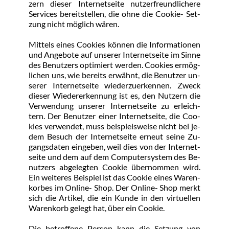
zern die­ser In­ter­net­sei­te nut­zer­freund­li­che­re 
Ser­vices be­reit­stel­len, die oh­ne die Coo­kie- Set­
zung nicht mög­lich wä­ren.
Mit­tels ei­nes Coo­kies kön­nen die In­for­ma­tio­nen 
und An­ge­bo­te auf un­se­rer In­ter­net­sei­te im Sin­ne 
des Be­nut­zers op­ti­miert wer­den. Coo­kies er­mög­
li­chen uns, wie be­reits er­wähnt, die Be­nut­zer un­
se­rer In­ter­net­sei­te wie­der­zu­er­ken­nen. Zweck 
die­ser Wie­der­er­ken­nung ist es, den Nut­zern die 
Ver­wen­dung un­se­rer In­ter­net­sei­te zu er­leich­
tern. Der Be­nut­zer ei­ner In­ter­net­sei­te, die Coo­
kies ver­wen­det, muss bei­spiels­wei­se nicht bei je­
dem Be­such der In­ter­net­sei­te er­neut sei­ne Zu­
gangs­da­ten ein­ge­ben, weil dies von der In­ter­net­
sei­te und dem auf dem Com­pu­ter­sys­tem des Be­
nut­zers ab­ge­leg­ten Coo­kie über­nom­men wird. 
Ein wei­te­res Bei­spiel ist das Coo­kie ei­nes Wa­ren­
kor­bes im On­line- Shop. Der On­line- Shop merkt 
sich die Ar­ti­kel, die ein Kun­de in den vir­tu­el­len 
Wa­ren­korb ge­legt hat, über ein Coo­kie.
Die be­trof­fe­ne Per­son kann die Set­zung von 