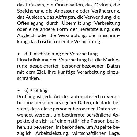
das Er­fas­sen, die Or­ga­ni­sa­ti­on, das Ord­nen, die 
Spei­che­rung, die An­pas­sung oder Ver­än­de­rung, 
das Aus­le­sen, das Ab­fra­gen, die Ver­wen­dung, die 
Of­fen­le­gung durch Über­mitt­lung, Ver­brei­tung 
oder ei­ne an­de­re Form der Be­reit­stel­lung, den 
Ab­gleich oder die Ver­knüp­fung, die Ein­schrän­
kung, das Lö­schen oder die Ver­nich­tung.
•	d) Ein­schrän­kung der Ver­ar­bei­tung
Ein­schrän­kung der Ver­ar­bei­tung ist die Mar­kie­
rung ge­spei­cher­ter per­so­nen­be­zo­ge­ner Da­ten 
mit dem Ziel, ih­re künf­ti­ge Ver­ar­bei­tung ein­zu­
schrän­ken.
•	e) Pro­filing
Pro­filing ist je­de Art der au­to­ma­ti­sier­ten Ver­ar­
bei­tung per­so­nen­be­zo­ge­ner Da­ten, die dar­in be­
steht, dass die­se per­so­nen­be­zo­ge­nen Da­ten ver­
wen­det wer­den, um be­stimm­te per­sön­li­che As­
pek­te, die sich auf ei­ne na­tür­li­che Per­son be­zie­
hen, zu be­wer­ten, ins­be­son­de­re, um As­pek­te be­
züg­lich Ar­beits­leis­tung, wirt­schaft­li­cher La­ge, 