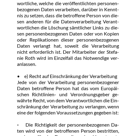
wort­li­che, wel­che die ver­öf­f­ent­lich­ten per­so­nen­
be­zo­ge­nen Da­ten ver­ar­bei­ten, dar­über in Kennt­
nis zu set­zen, dass die be­trof­fe­ne Per­son von die­
sen an­de­ren für die Da­ten­ver­ar­bei­tung Ver­ant­
wort­li­chen die Lö­schung sämt­li­cher Links zu die­
sen per­so­nen­be­zo­ge­nen Da­ten oder von Ko­pi­en 
oder Re­pli­ka­tio­nen die­ser per­so­nen­be­zo­ge­nen 
Da­ten ver­langt hat, so­weit die Ver­ar­bei­tung 
nicht er­for­der­lich ist. Der Mit­ar­bei­ter der Ste­fa­
nie Roth wird im Ein­zel­fall das Not­wen­di­ge ver­
an­las­sen.
•	e) Recht auf Ein­schrän­kung der Ver­ar­bei­tung
Je­de von der Ver­ar­bei­tung per­so­nen­be­zo­ge­ner 
Da­ten be­trof­fe­ne Per­son hat das vom Eu­ro­päi­
schen Richt­li­ni­en- und Ver­ord­nungs­ge­ber ge­
währ­te Recht, von dem Ver­ant­wort­li­chen die Ein­
schrän­kung der Ver­ar­bei­tung zu ver­lan­gen, wenn 
ei­ne der fol­gen­den Vor­aus­set­zun­gen ge­ge­ben ist:
◦	Die Rich­tig­keit der per­so­nen­be­zo­ge­nen Da­
ten wird von der be­trof­fe­nen Per­son be­strit­ten, 