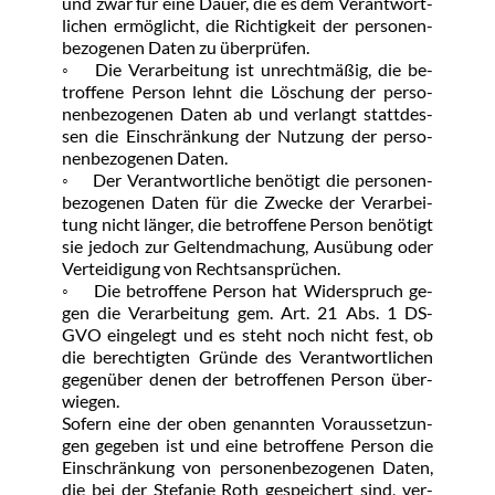
und zwar für ei­ne Dau­er, die es dem Ver­ant­wort­
li­chen er­mög­licht, die Rich­tig­keit der per­so­nen­
be­zo­ge­nen Da­ten zu über­prü­fen.
◦	Die Ver­ar­bei­tung ist un­recht­mä­ßig, die be­
trof­fe­ne Per­son lehnt die Lö­schung der per­so­
nen­be­zo­ge­nen Da­ten ab und ver­langt statt­des­
sen die Ein­schrän­kung der Nut­zung der per­so­
nen­be­zo­ge­nen Da­ten.
◦	Der Ver­ant­wort­li­che be­nö­tigt die per­so­nen­
be­zo­ge­nen Da­ten für die Zwe­cke der Ver­ar­bei­
tung nicht län­ger, die be­trof­fe­ne Per­son be­nö­tigt 
sie je­doch zur Gel­tend­ma­chung, Aus­übung oder 
Ver­tei­di­gung von Rechts­an­sprü­chen.
◦	Die be­trof­fe­ne Per­son hat Wi­der­spruch ge­
gen die Ver­ar­bei­tung gem. Art. 21 Abs. 1 DS- 
GVO ein­ge­legt und es steht noch nicht fest, ob 
die be­rech­tig­ten Grün­de des Ver­ant­wort­li­chen 
ge­gen­über de­nen der be­trof­fe­nen Per­son über­
wie­gen.
So­fern ei­ne der oben ge­nann­ten Vor­aus­set­zun­
gen ge­ge­ben ist und ei­ne be­trof­fe­ne Per­son die 
Ein­schrän­kung von per­so­nen­be­zo­ge­nen Da­ten, 
die bei der Ste­fa­nie Roth ge­spei­chert sind, ver­