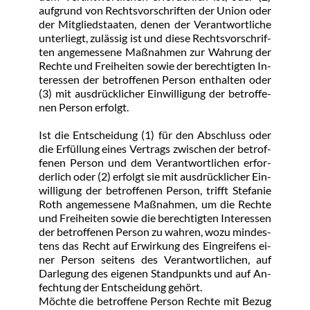
auf­grund von Rechts­vor­schrif­ten der Uni­on oder 
der Mit­glied­staa­ten, de­nen der Ver­ant­wort­li­che 
un­ter­liegt, zu­läs­sig ist und die­se Rechts­vor­schrif­
ten an­ge­mes­se­ne Maß­nah­men zur Wah­rung der 
Rech­te und Frei­hei­ten so­wie der be­rech­tig­ten In­
ter­es­sen der be­trof­fe­nen Per­son ent­hal­ten oder 
(3) mit aus­drück­li­cher Ein­wil­li­gung der be­trof­fe­
nen Per­son er­folgt.
Ist die Ent­schei­dung (1) für den Ab­schluss oder 
die Er­fül­lung ei­nes Ver­trags zwi­schen der be­trof­
fe­nen Per­son und dem Ver­ant­wort­li­chen er­for­
der­lich oder (2) er­folgt sie mit aus­drück­li­cher Ein­
wil­li­gung der be­trof­fe­nen Per­son, trifft Ste­fa­nie 
Roth an­ge­mes­se­ne Maß­nah­men, um die Rech­te 
und Frei­hei­ten so­wie die be­rech­tig­ten In­ter­es­sen 
der be­trof­fe­nen Per­son zu wah­ren, wo­zu min­des­
tens das Recht auf Er­wir­kung des Ein­grei­fens ei­
ner Per­son sei­tens des Ver­ant­wort­li­chen, auf 
Dar­le­gung des ei­ge­nen Stand­punkts und auf An­
fech­tung der Ent­schei­dung ge­hört.
Möch­te die be­trof­fe­ne Per­son Rech­te mit Be­zug 