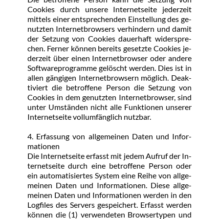
Coo­kies durch un­se­re In­ter­net­sei­te je­der­zeit 
mit­tels ei­ner ent­spre­chen­den Ein­stel­lung des ge­
nutz­ten In­ter­net­brow­sers ver­hin­dern und da­mit 
der Set­zung von Coo­kies dau­er­haft wi­der­spre­
chen. Fer­ner kön­nen be­reits ge­setz­te Coo­kies je­
der­zeit über ei­nen In­ter­net­brow­ser oder an­de­re 
Soft­ware­pro­gram­me ge­löscht wer­den. Dies ist in 
al­len gän­gi­gen In­ter­net­brow­sern mög­lich. De­ak­
ti­viert die be­trof­fe­ne Per­son die Set­zung von 
Coo­kies in dem ge­nutz­ten In­ter­net­brow­ser, sind 
un­ter Um­stän­den nicht al­le Funk­tio­nen un­se­rer 
In­ter­net­sei­te voll­um­fäng­lich nutz­bar.
4. Er­fas­sung von all­ge­mei­nen Da­ten und In­for­
ma­tio­nen
Die In­ter­net­sei­te er­fasst mit je­dem Auf­ruf der In­
ter­net­sei­te durch ei­ne be­trof­fe­ne Per­son oder 
ein au­to­ma­ti­sier­tes Sys­tem ei­ne Rei­he von all­ge­
mei­nen Da­ten und In­for­ma­tio­nen. Die­se all­ge­
mei­nen Da­ten und In­for­ma­tio­nen wer­den in den 
Log­files des Ser­vers ge­spei­chert. Er­fasst wer­den 
kön­nen die (1) ver­wen­de­ten Brow­ser­ty­pen und 