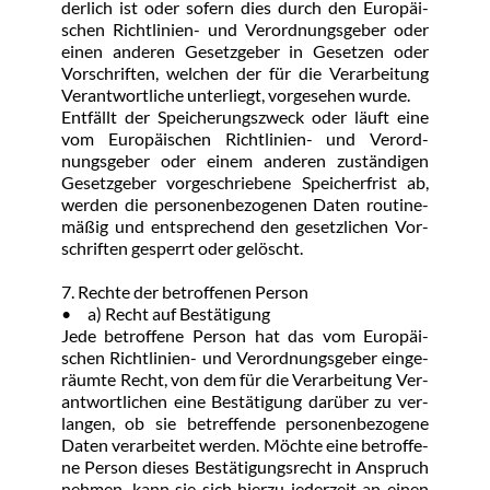
der­lich ist oder so­fern dies durch den Eu­ro­päi­
schen Richt­li­ni­en- und Ver­ord­nungs­ge­ber oder 
ei­nen an­de­ren Ge­setz­ge­ber in Ge­set­zen oder 
Vor­schrif­ten, wel­chen der für die Ver­ar­bei­tung 
Ver­ant­wort­li­che un­ter­liegt, vor­ge­se­hen wur­de.
Ent­fällt der Spei­che­rungs­zweck oder läuft ei­ne 
vom Eu­ro­päi­schen Richt­li­ni­en- und Ver­ord­
nungs­ge­ber oder ei­nem an­de­ren zu­stän­di­gen 
Ge­setz­ge­ber vor­ge­schrie­be­ne Spei­cher­frist ab, 
wer­den die per­so­nen­be­zo­ge­nen Da­ten rou­ti­ne­
mä­ßig und ent­spre­chend den ge­setz­li­chen Vor­
schrif­ten ge­sperrt oder ge­löscht.
7. Rech­te der be­trof­fe­nen Per­son
•	a) Recht auf Be­stä­ti­gung
Je­de be­trof­fe­ne Per­son hat das vom Eu­ro­päi­
schen Richt­li­ni­en- und Ver­ord­nungs­ge­ber ein­ge­
räum­te Recht, von dem für die Ver­ar­bei­tung Ver­
ant­wort­li­chen ei­ne Be­stä­ti­gung dar­über zu ver­
lan­gen, ob sie be­tref­fen­de per­so­nen­be­zo­ge­ne 
Da­ten ver­ar­bei­tet wer­den. Möch­te ei­ne be­trof­fe­
ne Per­son die­ses Be­stä­ti­gungs­recht in An­spruch 
neh­men, kann sie sich hier­zu je­der­zeit an ei­nen 