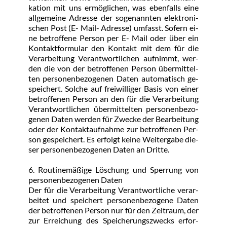
ka­ti­on mit uns er­mög­li­chen, was eben­falls ei­ne 
all­ge­mei­ne Adres­se der so­ge­nann­ten elek­tro­ni­
schen Post (E- Mail- Adres­se) um­fasst. So­fern ei­
ne be­trof­fe­ne Per­son per E- Mail oder über ein 
Kon­takt­for­mu­lar den Kon­takt mit dem für die 
Ver­ar­bei­tung Ver­ant­wort­li­chen auf­nimmt, wer­
den die von der be­trof­fe­nen Per­son über­mit­tel­
ten per­so­nen­be­zo­ge­nen Da­ten au­to­ma­tisch ge­
spei­chert. Sol­che auf frei­wil­li­ger Ba­sis von ei­ner 
be­trof­fe­nen Per­son an den für die Ver­ar­bei­tung 
Ver­ant­wort­li­chen über­mit­tel­ten per­so­nen­be­zo­
ge­nen Da­ten wer­den für Zwe­cke der Be­ar­bei­tung 
oder der Kon­takt­auf­nah­me zur be­trof­fe­nen Per­
son ge­spei­chert. Es er­folgt kei­ne Wei­ter­ga­be die­
ser per­so­nen­be­zo­ge­nen Da­ten an Drit­te.
6. Rou­ti­ne­mä­ßi­ge Lö­schung und Sper­rung von 
per­so­nen­be­zo­ge­nen Da­ten
Der für die Ver­ar­bei­tung Ver­ant­wort­li­che ver­ar­
bei­tet und spei­chert per­so­nen­be­zo­ge­ne Da­ten 
der be­trof­fe­nen Per­son nur für den Zeit­raum, der 
zur Er­rei­chung des Spei­che­rungs­zwecks er­for­