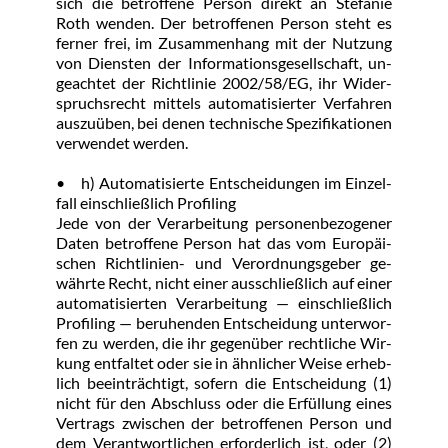
sich die be­trof­fe­ne Per­son di­rekt an Ste­fa­nie 
Roth wen­den. Der be­trof­fe­nen Per­son steht es 
fer­ner frei, im Zu­sam­men­hang mit der Nut­zung 
von Diens­ten der In­for­ma­ti­ons­ge­sell­schaft, un­
ge­ach­tet der Richt­li­nie 2002/58/EG, ihr Wi­der­
spruchs­recht mit­tels au­to­ma­ti­sier­ter Ver­fah­ren 
aus­zu­üben, bei de­nen tech­ni­sche Spe­zi­fi­ka­tio­nen 
ver­wen­det wer­den.
•	h) Au­to­ma­ti­sier­te Ent­schei­dun­gen im Ein­zel­
fall ein­schließ­lich Pro­filing
Je­de von der Ver­ar­bei­tung per­so­nen­be­zo­ge­ner 
Da­ten be­trof­fe­ne Per­son hat das vom Eu­ro­päi­
schen Richt­li­ni­en- und Ver­ord­nungs­ge­ber ge­
währ­te Recht, nicht ei­ner aus­schließ­lich auf ei­ner 
au­to­ma­ti­sier­ten Ver­ar­bei­tung — ein­schließ­lich 
Pro­filing — be­ru­hen­den Ent­schei­dung un­ter­wor­
fen zu wer­den, die ihr ge­gen­über recht­li­che Wir­
kung ent­fal­tet oder sie in ähn­li­cher Wei­se er­heb­
lich be­ein­träch­tigt, so­fern die Ent­schei­dung (1) 
nicht für den Ab­schluss oder die Er­fül­lung ei­nes 
Ver­trags zwi­schen der be­trof­fe­nen Per­son und 
dem Ver­ant­wort­li­chen er­for­der­lich ist, oder (2) 