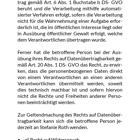
trag ge­mäß Art. 6 Abs. 1 Buch­sta­be b DS- GVO 
be­ruht und die Ver­ar­bei­tung mit­hil­fe au­to­ma­ti­
sier­ter Ver­fah­ren er­folgt, so­fern die Ver­ar­bei­tung 
nicht für die Wahr­neh­mung ei­ner Auf­ga­be er­for­
der­lich ist, die im öf­f­ent­li­chen In­ter­es­se liegt oder 
in Aus­übung öf­f­ent­li­cher Ge­walt er­folgt, wel­che 
dem Ver­ant­wort­li­chen über­tra­gen wur­de.
Fer­ner hat die be­trof­fe­ne Per­son bei der Aus­
übung ih­res Rechts auf Da­ten­über­trag­bar­keit ge­
mäß Art. 20 Abs. 1 DS- GVO das Recht, zu er­wir­
ken, dass die per­so­nen­be­zo­ge­nen Da­ten di­rekt 
von ei­nem Ver­ant­wort­li­chen an ei­nen an­de­ren 
Ver­ant­wort­li­chen über­mit­telt wer­den, so­weit 
dies tech­nisch mach­bar ist und so­fern hier­von 
nicht die Rech­te und Frei­hei­ten an­de­rer Per­so­
nen be­ein­träch­tigt wer­den.
Zur Gel­tend­ma­chung des Rechts auf Da­ten­über­
trag­bar­keit kann sich die be­trof­fe­ne Per­son je­
der­zeit an Ste­fa­nie Roth wen­den.
•	g) Recht auf Wi­der­spruch