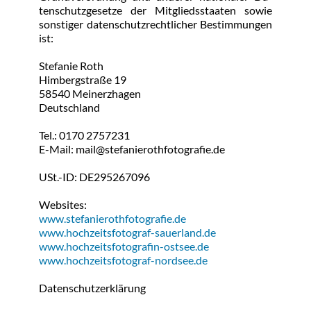
ten­schutz­ge­set­ze der Mit­glieds­staa­ten so­wie 
sons­ti­ger da­ten­schutz­recht­li­cher Be­stim­mun­gen 
ist:
Ste­fa­nie Roth
Him­berg­stra­ße 19
58540 Mein­erz­ha­gen
Deutsch­land
Tel.: 0170 2757231
E-Mail: mail@​ste​fani​erot​hfot​ogra​fie.​de
USt.-ID: DE295267096
Web­si­tes:
www.​ste­fa­niero­th­fo­to­gra­fie.de
www.​hoch­zeits­fo­to­graf-sau­er­land.de
www.​hoch­zeits­fo­to­gra­fin-ost­see.de
www.​hoch­zeits­fo­to­graf-nord­see.de
Da­ten­schutz­er­klä­rung