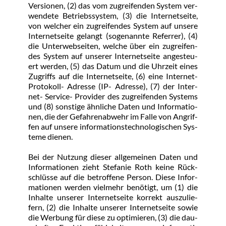
Ver­sio­nen, (2) das vom zu­grei­fen­den Sys­tem ver­
wen­de­te Be­triebs­sys­tem, (3) die In­ter­net­sei­te, 
von wel­cher ein zu­grei­fen­des Sys­tem auf un­se­re 
In­ter­net­sei­te ge­langt (so­ge­nann­te Re­fer­rer), (4) 
die Un­ter­web­sei­ten, wel­che über ein zu­grei­fen­
des Sys­tem auf un­se­rer In­ter­net­sei­te an­ge­steu­
ert wer­den, (5) das Da­tum und die Uhr­zeit ei­nes 
Zu­griffs auf die In­ter­net­sei­te, (6) ei­ne In­ter­net- 
Pro­to­koll- Adres­se (IP- Adres­se), (7) der In­ter­
net- Ser­vice- Pro­vi­der des zu­grei­fen­den Sys­tems 
und (8) sons­ti­ge ähn­li­che Da­ten und In­for­ma­tio­
nen, die der Ge­fah­ren­ab­wehr im Fal­le von An­grif­
fen auf un­se­re in­for­ma­ti­ons­tech­no­lo­gi­schen Sys­
te­me die­nen.
Bei der Nut­zung die­ser all­ge­mei­nen Da­ten und 
In­for­ma­tio­nen zieht Ste­fa­nie Roth kei­ne Rück­
schlüs­se auf die be­trof­fe­ne Per­son. Die­se In­for­
ma­tio­nen wer­den viel­mehr be­nö­tigt, um (1) die 
In­hal­te un­se­rer In­ter­net­sei­te kor­rekt aus­zu­lie­
fern, (2) die In­hal­te un­se­rer In­ter­net­sei­te so­wie 
die Wer­bung für die­se zu op­ti­mie­ren, (3) die dau­