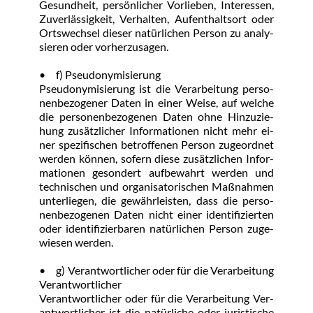
Ge­sund­heit, per­sön­li­cher Vor­lie­ben, In­ter­es­sen, 
Zu­ver­läs­sig­keit, Ver­hal­ten, Auf­ent­halts­ort oder 
Orts­wech­sel die­ser na­tür­li­chen Per­son zu ana­ly­
sie­ren oder vor­her­zu­sa­gen.
•	f) Pseud­ony­mi­sie­rung
Pseud­ony­mi­sie­rung ist die Ver­ar­bei­tung per­so­
nen­be­zo­ge­ner Da­ten in ei­ner Wei­se, auf wel­che 
die per­so­nen­be­zo­ge­nen Da­ten oh­ne Hin­zu­zie­
hung zu­sätz­li­cher In­for­ma­tio­nen nicht mehr ei­
ner spe­zi­fi­schen be­trof­fe­nen Per­son zu­ge­ord­net 
wer­den kön­nen, so­fern die­se zu­sätz­li­chen In­for­
ma­tio­nen ge­son­dert auf­be­wahrt wer­den und 
tech­ni­schen und or­ga­ni­sa­to­ri­schen Maß­nah­men 
un­ter­lie­gen, die ge­währ­leis­ten, dass die per­so­
nen­be­zo­ge­nen Da­ten nicht ei­ner iden­ti­fi­zier­ten 
oder iden­ti­fi­zier­ba­ren na­tür­li­chen Per­son zu­ge­
wie­sen wer­den.
•	g) Ver­ant­wort­li­cher oder für die Ver­ar­bei­tung 
Ver­ant­wort­li­cher
Ver­ant­wort­li­cher oder für die Ver­ar­bei­tung Ver­
ant­wort­li­cher ist die na­tür­li­che oder ju­ris­ti­sche 