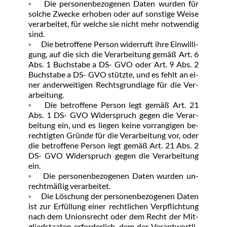
◦	Die per­so­nen­be­zo­ge­nen Da­ten wur­den für 
sol­che Zwe­cke er­ho­ben oder auf sons­ti­ge Wei­se 
ver­ar­bei­tet, für wel­che sie nicht mehr not­wen­dig 
sind.
◦	Die be­trof­fe­ne Per­son wi­der­ruft ih­re Ein­wil­li­
gung, auf die sich die Ver­ar­bei­tung ge­mäß Art. 6 
Abs. 1 Buch­sta­be a DS- GVO oder Art. 9 Abs. 2 
Buch­sta­be a DS- GVO stütz­te, und es fehlt an ei­
ner an­der­wei­ti­gen Rechts­grund­la­ge für die Ver­
ar­bei­tung.
◦	Die be­trof­fe­ne Per­son legt ge­mäß Art. 21 
Abs. 1 DS- GVO Wi­der­spruch ge­gen die Ver­ar­
bei­tung ein, und es lie­gen kei­ne vor­ran­gi­gen be­
rech­tig­ten Grün­de für die Ver­ar­bei­tung vor, oder 
die be­trof­fe­ne Per­son legt ge­mäß Art. 21 Abs. 2 
DS- GVO Wi­der­spruch ge­gen die Ver­ar­bei­tung 
ein.
◦	Die per­so­nen­be­zo­ge­nen Da­ten wur­den un­
recht­mä­ßig ver­ar­bei­tet.
◦	Die Lö­schung der per­so­nen­be­zo­ge­nen Da­ten 
ist zur Er­fül­lung ei­ner recht­li­chen Ver­pflich­tung 
nach dem Uni­ons­recht oder dem Recht der Mit­
glied­staa­ten er­for­der­lich, dem der Ver­ant­wort­li­